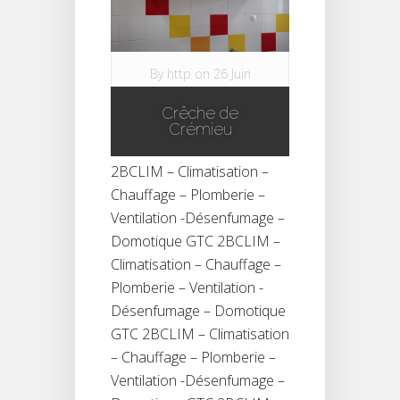
By
http
on 26 Juin
2015 in
Plomberie
Crêche de
|
Crémieu
2BCLIM – Climatisation –
Chauffage – Plomberie –
Ventilation -Désenfumage –
Domotique GTC 2BCLIM –
Climatisation – Chauffage –
Plomberie – Ventilation -
Désenfumage – Domotique
GTC 2BCLIM – Climatisation
– Chauffage – Plomberie –
Ventilation -Désenfumage –