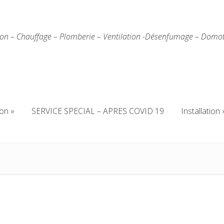
ion – Chauffage – Plomberie – Ventilation -Désenfumage – Domo
ion
SERVICE SPECIAL – APRES COVID 19
Installation
ion
SERVICE SPECIAL – APRES COVID 19
Installation