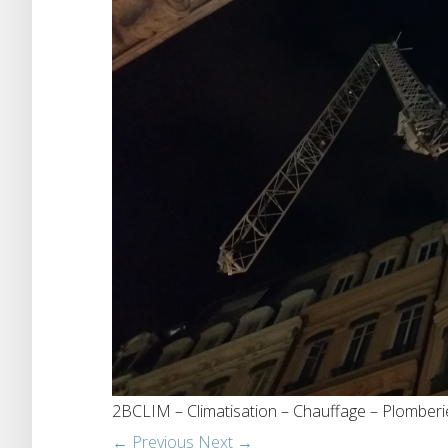
2BCLIM – Climatisation – Chauffage – Plomber
← Previous
Next →